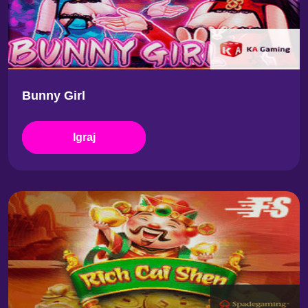
Bunny Girl
Igraj