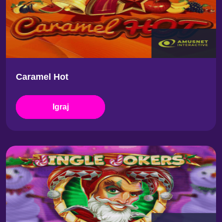
Caramel Hot
Igraj