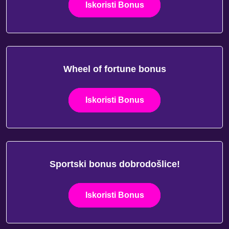
Iskoristi Bonus
Wheel of fortune bonus
Iskoristi Bonus
Sportski bonus dobrodošlice!
Iskoristi Bonus