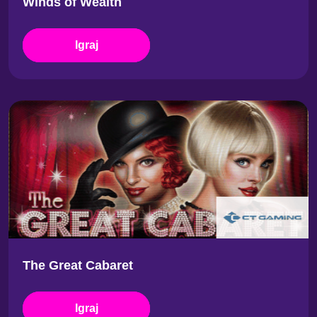
Winds of Wealth
Igraj
The Great Cabaret
Igraj