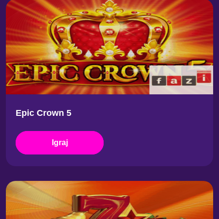
Epic Crown 5
Igraj