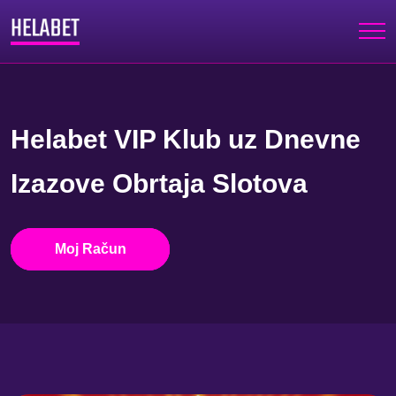
Helabet VIP Klub uz Dnevne
Izazove Obrtaja Slotova
Moj Račun