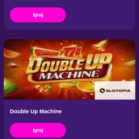
Igraj
Double Up Machine
Igraj