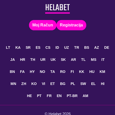
Moj Račun
Registracija
LT
KA
SR
ES
CS
ID
UZ
TR
BS
AZ
DE
JA
HR
TH
UR
UK
SK
AR
TL
MS
IT
BN
FA
HY
NO
TA
RO
FI
KK
HU
KM
MN
ZH
KO
VI
ET
BG
PL
SW
EL
HI
HE
PT
FR
EN
PT-BR
AM
© Helabet 2026