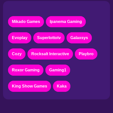
Mikado Games
Ipanema Gaming
Evoplay
Superlottotv
Galaxsys
Cozy
Rocksalt Interactive
Playbro
Roxor Gaming
Gaming1
King Show Games
Kaka