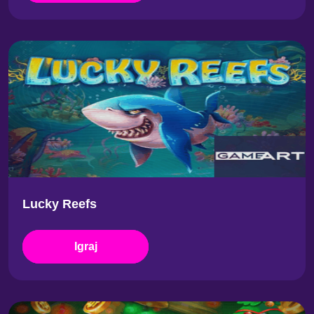
Lucky Reefs
Igraj