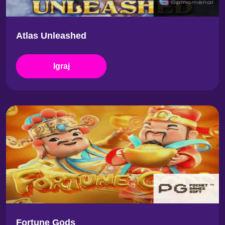
Atlas Unleashed
Igraj
Fortune Gods