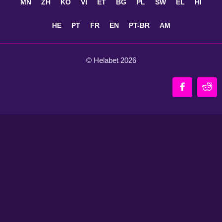
MN
ZH
KO
VI
ET
BG
PL
SW
EL
HI
HE
PT
FR
EN
PT-BR
AM
© Helabet 2026