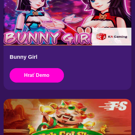
Bunny Girl
Hrať Demo