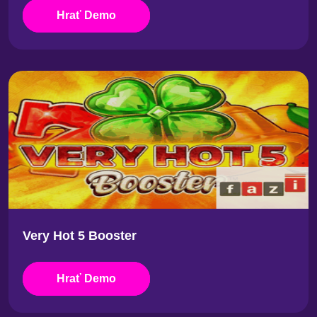
Hrať Demo
Very Hot 5 Booster
Hrať Demo