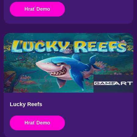
Hrať Demo
Lucky Reefs
Hrať Demo