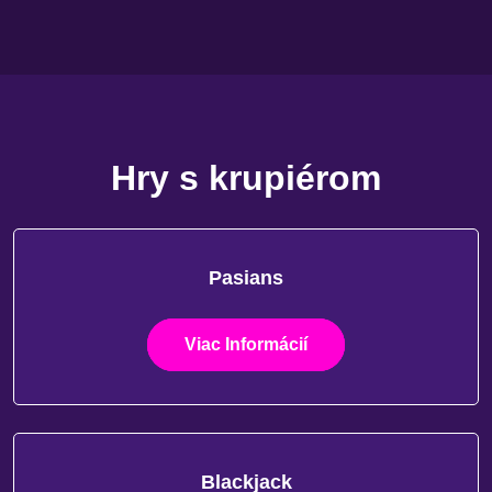
Hry s krupiérom
Pasians
Viac Informácií
Blackjack