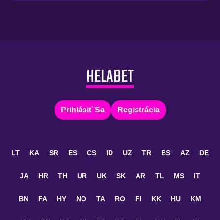
Prihlásiť Sa
Registrácia
LT
KA
SR
ES
CS
ID
UZ
TR
BS
AZ
DE
JA
HR
TH
UR
UK
SK
AR
TL
MS
IT
BN
FA
HY
NO
TA
RO
FI
KK
HU
KM