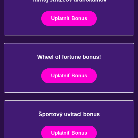
Uplatniť Bonus
Wheel of fortune bonus!
Uplatniť Bonus
Športový uvítací bonus
Uplatniť Bonus