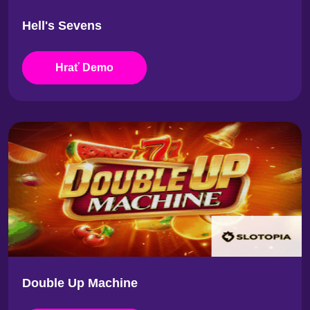
Hell's Sevens
Hrať Demo
Double Up Machine