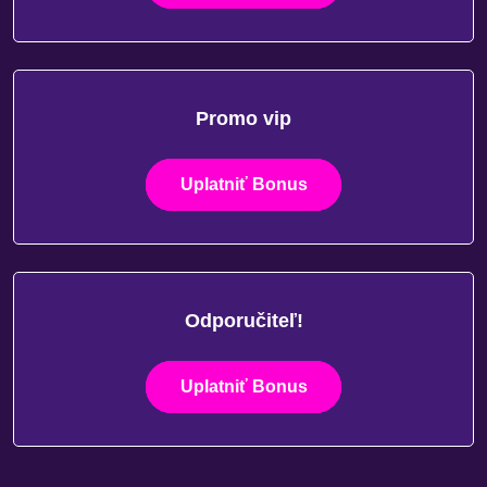
Promo vip
Uplatniť Bonus
Odporučiteľ!
Uplatniť Bonus