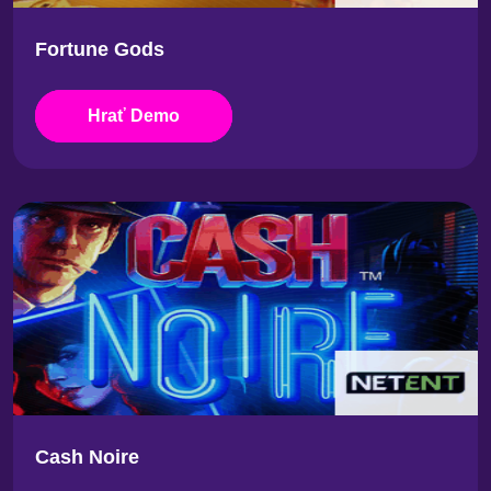
Fortune Gods
Hrať Demo
Cash Noire